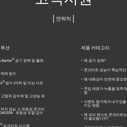
연락처
솔루션
제품 카테고리
®
-Barrier
공기 장벽 및 플래
왜 공기 장벽?
콘크리트 성능이 핵심적인
액체 방수
왜 내화성이 안전에 중요한
®
fe
방수 (지하 및 지상 사전
주입 재료가 누출을 멈추게
법
고범위 감수제 및 고성능 유
시멘트 첨가제가 내구성을
키는 방법
리되지 않는 고 유동성 콘크리
™
ONCERA
유동성 조절 감수
왜 프리 캐스트 콘크리트는
이 필요합니까?
®
O
숏크리트 시스템