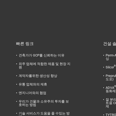
빠른 링크
건설 
건축가가 GCP를 신뢰하는 이유
Perm-A
싱
외주 업체에 적합한 제품 및 현장 지
®
원
Silcor
계약자를위한 생산성 향상
Prepru
도포)
유통 업체와의 제휴
®
ADVA
동화제
엔지니어와의 협업
잘 분
우리가 건물과 소유주의 투자를 보
트용 C
호하는 방법
제
기술 서비스가 도움을 줄 수있는 방
TYTR