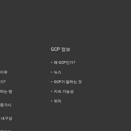
GCP 정보
왜 GCP인가?
 이유
뉴스
가?
GCP가 말하는 것
하는 방
지속 가능성
위치
 증가시
 내구성