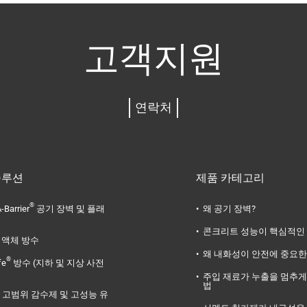
고객지원
연락처
솔루션
제품 카테고리
®
-Barrier
공기 장벽 및 플래
왜 공기 장벽?
콘크리트 성능이 핵심적인
액체 방수
왜 내화성이 안전에 중요한
®
fe
방수 (지하 및 지상 사전
주입 재료가 누출을 멈추게
법
고범위 감수제 및 고성능 유