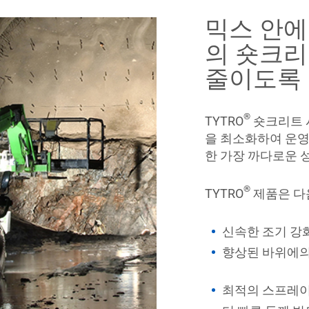
믹스 안에
의 숏크리
줄이도록 
®
TYTRO
숏크리트 
을 최소화하여 운영 
한 가장 까다로운 
®
TYTRO
제품은 다
신속한 조기 강
향상된 바위에의
최적의 스프레이