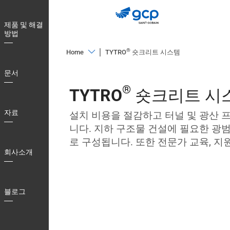
Skip
to
제품 및 해결
main
방법
navigation
®
Home
TYTRO
숏크리트 시스템
제
문서
품
®
TYTRO
숏크리트 시
및
해
자료
설치 비용을 절감하고 터널 및 광산
결
니다. 지하 구조물 건설에 필요한 광
방
로 구성됩니다. 또한 전문가 교육, 지
법
회사소개
문
서
블로그
자
료
회