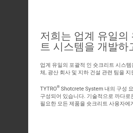
사
소
개
블
저희는 업계 유일의
로
트 시스템을 개발하
그
코
로
업계 유일의 포괄적 인 숏크리트 시스템
나
체, 광산 회사 및 지하 건설 관련 팀을 
바
이
®
TYTRO
Shotcrete System 내의 
러
구성되어 있습니다. 기술적으로 까다로
스
필요한 모든 제품을 숏크리트 사용자에
My
Briefcase
Contact