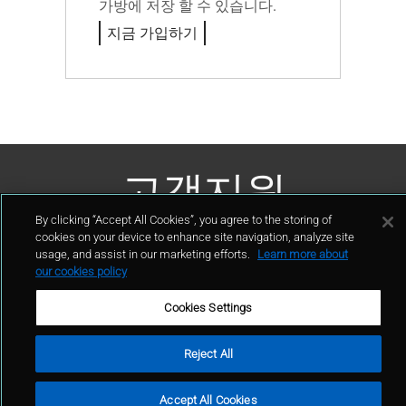
가방에 저장 할 수 있습니다.
지금 가입하기
고객지원
By clicking “Accept All Cookies”, you agree to the storing of
연락처
cookies on your device to enhance site navigation, analyze site
usage, and assist in our marketing efforts.
Learn more about
our cookies policy
Cookies Settings
이용 약관
개인 정보 정책
사이트 맵
Reject All
© GCP 2024
Accept All Cookies