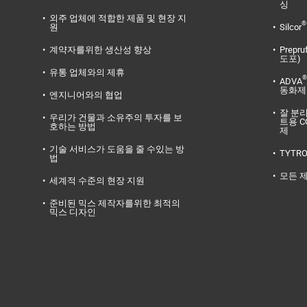
싱
외주 업체에 적합한 제품 및 현장 지
®
원
Silcor
계약자를위한 생산성 향상
Prepru
도포)
유통 업체와의 제휴
®
ADVA
동화제
엔지니어와의 협업
잘 분
우리가 건물과 소유주의 투자를 보
트용 C
호하는 방법
제
기술 서비스가 도움을 줄 수있는 방
TYTR
법
모든 
세계적 수준의 현장 지원
준비된 믹스 제작자를위한 최적의
믹스 디자인