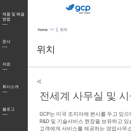
Skip
to
제품 및 해결
main
방법
navigation
Home
위치
제
문서
품
위치
및
해
자료
결
방
법
회사소개
전세계 사무실 및 시
문
서
블로그
자
GCP는 미국 조지아에 본사를 두고 있으며
료
R&D 및 기술서비스 현장을 보유하고 있습
고객에게 서비스를 제공하는 영업사무소
회