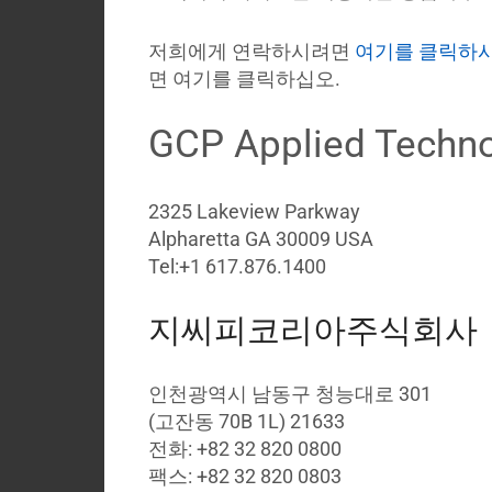
사
소
저희에게 연락하시려면
여기를 클릭하
개
면 여기를 클릭하십오.
블
GCP Applied Techno
로
그
코
2325 Lakeview Parkway
로
Alpharetta GA 30009 USA​
나
Tel:+1 617.876.1400
바
이
지씨피코리아주식회사
러
스
인천광역시 남동구 청능대로 301
My
(고잔동 70B 1L) 21633
Briefcase
전화: +82 32 820 0800
Contact
팩스: +82 32 820 0803