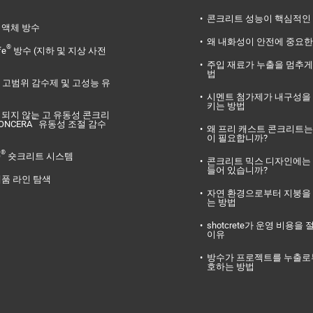
콘크리트 성능이 핵심적인
액체 방수
왜 내화성이 안전에 중요한
®
fe
방수 (지하 및 지상 사전
주입 재료가 누출을 멈추게
법
고범위 감수제 및 고성능 유
시멘트 첨가제가 내구성을
키는 방법
리되지 않는 고 유동성 콘크리
™
ONCERA
유동성 조절 감수
왜 프리 캐스트 콘크리트는
이 필요합니까?
®
O
숏크리트 시스템
콘크리트 믹스 디자인에는
들어 있습니까?
제품 라인 탐색
자연 환경으로부터 지붕을
는 방법
shotcrete가 운영 비용을
이유
방수가 프로젝트를 누출로
호하는 방법