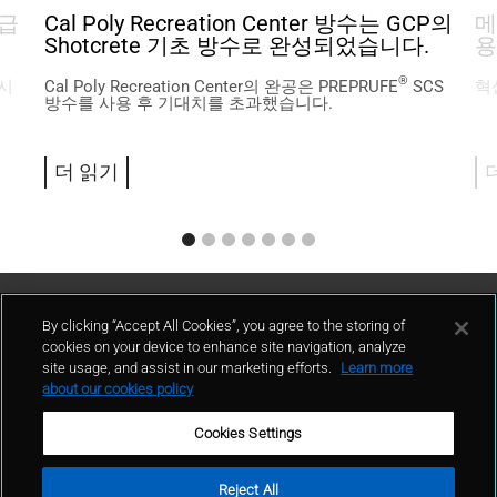
등급
Cal Poly Recreation Center 방수는 GCP의
메
Shotcrete 기초 방수로 완성되었습니다.
용
®
 시
Cal Poly Recreation Center의 완공은 PREPRUFE
SCS
혁
.
방수를 사용 후 기대치를 초과했습니다.
더 읽기
고객지원
By clicking “Accept All Cookies”, you agree to the storing of
cookies on your device to enhance site navigation, analyze
site usage, and assist in our marketing efforts.
Learn more
연락처
about our cookies policy
Cookies Settings
Reject All