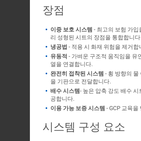
사
장점
소
개
이중 보호 시스템
- 최고의 보험 가입
블
리 성형된 시트의 장점을 통합합니다
로
냉공법
- 적용 시 화재 위험을 제거합
그
유동적
- 가벼운 구조적 움직임을 유
코
열을 연결합니다.
로
완전히 접착된 시스템
- 횡 방향의 
나
을 기판으로 전달합니다.
바
이
배수 시스템
- 높은 압축 강도 배수 
러
공합니다.
스
이용 가능 보증 시스템
- GCP 교육
My
시스템 구성 요소
Briefcase
Contact