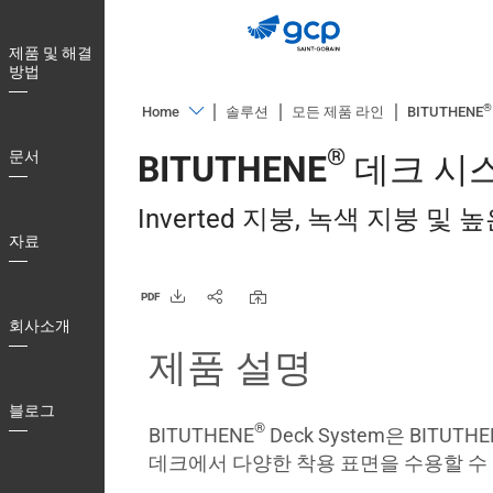
Skip
to
제품 및 해결
main
방법
navigation
®
Home
솔루션
모든 제품 라인
BITUTHENE
제
®
문서
BITUTHENE
데크 시
품
및
Inverted 지붕, 녹색 지붕 
해
자료
결
방
PDF
법
회사소개
문
제품 설명
서
블로그
자
®
BITUTHENE
Deck System은 BITUTHE
료
데크에서 다양한 착용 표면을 수용할 수
회