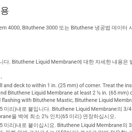
사용
tem 4000, Bituthene 3000 또는 Bituthene 냉공법 
 Bituthene Liquid Membrane에 대한 자세한 내
-
d deck to within 1 in. (25 mm) of corner. Treat the inside
nd Bituthene Liquid Membrane at least 2 ½ in. (65 mm) 
flashing with Bituthene Mastic, Bituthene Liquid Membra
5 미리)내로 붙입니다. Bituthene Liquid Membrane
Membrane을 벽에 최소 2½ 인치(65 미리) 연장하십시오.
5 미리)내로 붙이십시요. Bituthene Liquid Membran