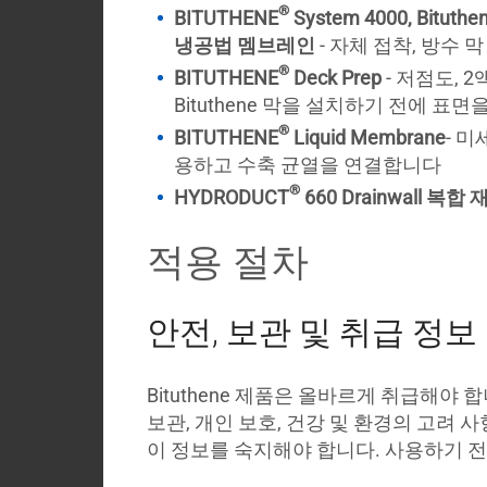
®
BITUTHENE
System 4000, Bituthe
Country
냉공법 멤브레인
- 자체 접착, 방수 막
Login
®
BITUTHENE
Deck Prep
- 저점도, 
Bituthene 막을 설치하기 전에 표
®
BITUTHENE
Liquid Membrane
- 
용하고 수축 균열을 연결합니다
®
HYDRODUCT
660 Drainwall 복합 
적용 절차
안전, 보관 및 취급 정보
Bituthene 제품은 올바르게 취급해야
보관, 개인 보호, 건강 및 환경의 고려 사
이 정보를 숙지해야 합니다. 사용하기 전