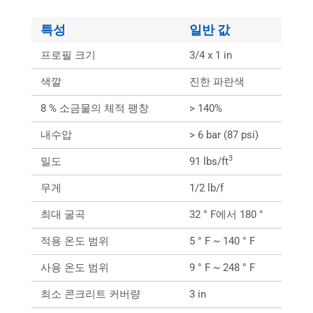
특성
일반 값
프로필 크기
3/4 x 1 in
색깔
진한 파란색
8 % 소금물의 체적 팽창
> 140%
내수압
> 6 bar (87 psi)
3
밀도
91 lbs/ft
무게
1/2 lb/f
최대 굴곡
32 ° F에서 180 °
적용 온도 범위
5 ° F ~ 140 ° F
사용 온도 범위
9 ° F ~ 248 ° F
최소 콘크리트 커버량
3 in