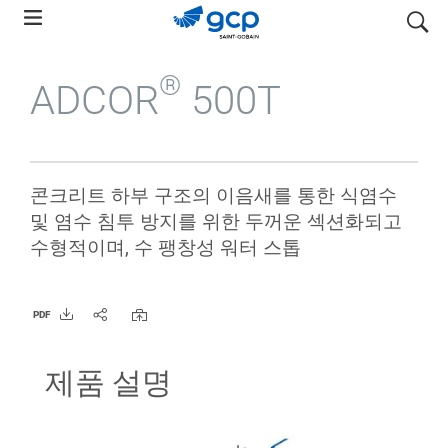
Skip
search
to
main
®
ADCOR
500T
navigation
콘크리트 하부 구조의 이음새를 통한 식염수
및 염수 침투 방지를 위한 두꺼운 섹션화되고
수형적이며, 수 팽창성 워터 스톱
PDF
제품 설명