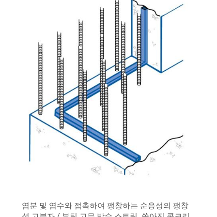
염분 및 염수와 접촉하여 팽창하는 순응성의 팽창
성 고분자 / 부틸 고무 방수 스트립. 쏟아진 콘크리