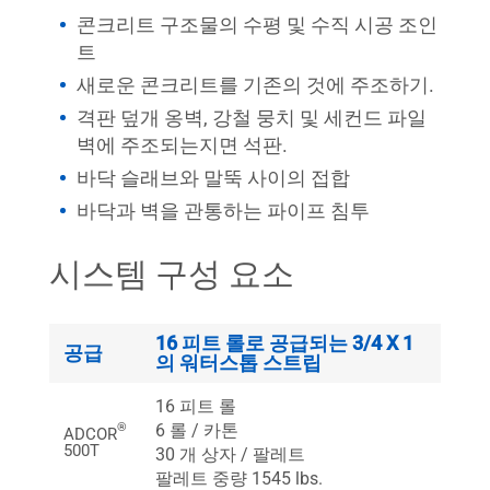
콘크리트 구조물의 수평 및 수직 시공 조인
트
새로운 콘크리트를 기존의 것에 주조하기.
격판 덮개 옹벽, 강철 뭉치 및 세컨드 파일
벽에 주조되는지면 석판.
바닥 슬래브와 말뚝 사이의 접합
바닥과 벽을 관통하는 파이프 침투
시스템 구성 요소
16 피트 롤로 공급되는 3/4 X 1
공급
의 워터스톱 스트립
16 피트 롤
6 롤 / 카톤
®
ADCOR
500T
30 개 상자 / 팔레트
팔레트 중량 1545 lbs.