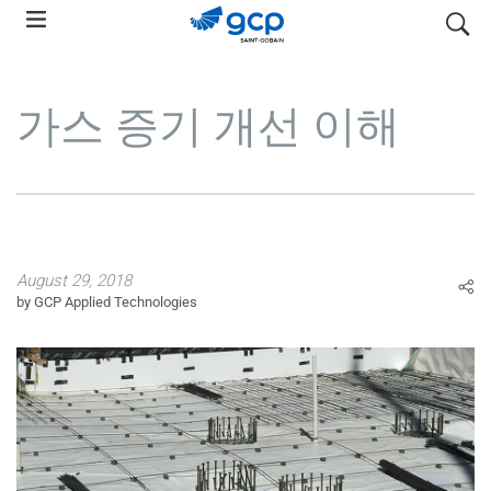
Skip
search
to
main
navigation
가스 증기 개선 이해
August 29, 2018
by GCP Applied Technologies