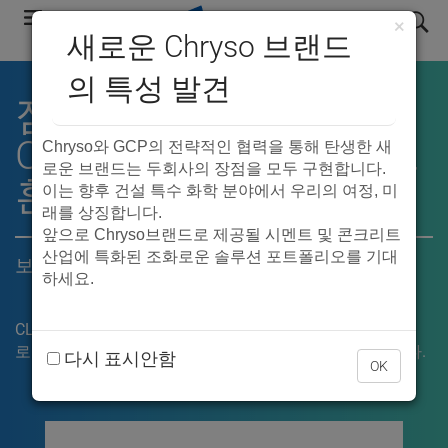
Skip
search
×
to
새로운 Chryso 브랜드
main
의 특성 발견
navigation
점토 완화를 위한
®
CLARENA
의 콘크리트
Chryso
와
GCP
의 전략적인 협력을 통해 탄생한 새
로운 브랜드는 두회사의 장점을 모두 구현합니다
.
혼합 기술
이는 향후 건설 특수 화학 분야에서 우리의 여정
,
미
래를 상징합니다
.
앞으로
Chryso
브랜드로 제공될 시멘트 및 콘크리트
산업에 특화된 조화로운 솔루션 포트폴리오를 기대
보다 효율적인 콘크리트 생산
하세요
.
®
CLARENA
콘크리트 혼합 기술은 콘크리트에 사용된 골재
로 인한 유동화성, 흐름 및 점토 문제 해결에 도움이 됩니다.
다시 표시안함
OK