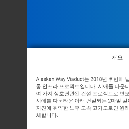
사
소
개
블
로
그
코
개요
로
나
바
Alaskan Way Viaduct는 2018년 후
이
통 인프라 프로젝트입니다. 시애틀 다운타
러
여 가지 상호연관된 건설 프로젝트로 변모
스
시애틀 다운타운 아래 건설되는 2마일 길
My
지진에 취약한 노후 고속 고가도로인 원래의 Al
Briefcase
체합니다.
Contact