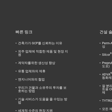
빠른 링크
건설 
건축가가 GCP를 신뢰하는 이유
Perm-A
싱
외주 업체에 적합한 제품 및 현장 지
®
원
Silcor
계약자를위한 생산성 향상
Prepru
도포)
유통 업체와의 제휴
®
ADVA
동화제
엔지니어와의 협업
잘 분
우리가 건물과 소유주의 투자를 보
트용 C
호하는 방법
제
기술 서비스가 도움을 줄 수있는 방
TYTR
법
모든 
세계적 수준의 현장 지원