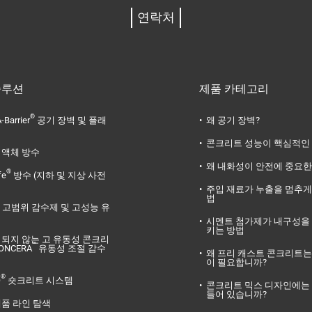
연락처
솔루션
제품 카테고리
®
-Barrier
공기 장벽 및 플래
왜 공기 장벽?
콘크리트 성능이 핵심적인
액체 방수
왜 내화성이 안전에 중요한
®
fe
방수 (지하 및 지상 사전
주입 재료가 누출을 멈추게
법
고범위 감수제 및 고성능 유
시멘트 첨가제가 내구성을
키는 방법
리되지 않는 고 유동성 콘크리
™
ONCERA
유동성 조절 감수
왜 프리 캐스트 콘크리트는
이 필요합니까?
®
O
숏크리트 시스템
콘크리트 믹스 디자인에는
들어 있습니까?
제품 라인 탐색