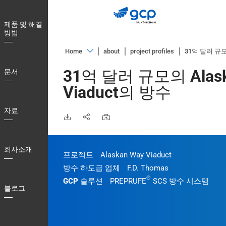
Skip
to
제품 및 해결
main
방법
navigation
Home
about
project profiles
31억 달러 규모의
제
31억 달러 규모의 Alask
문서
품
Viaduct의 방수
및
해
자료
결
방
법
회사소개
프로젝트
Alaskan Way Viaduct
문
방수 하도급 업체
F.D. Thomas
서
®
GCP 솔루션
PREPRUFE
SCS 방수 시스템
블로그
자
료
회