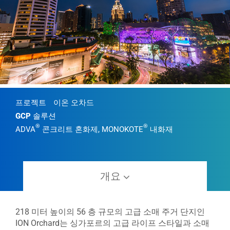
프로젝트
이온 오차드
GCP 솔루션
®
®
ADVA
콘크리트 혼화제, MONOKOTE
내화재
개요
218 미터 높이의 56 층 규모의 고급 소매 주거 단지인
ION Orchard는 싱가포르의 고급 라이프 스타일과 소매