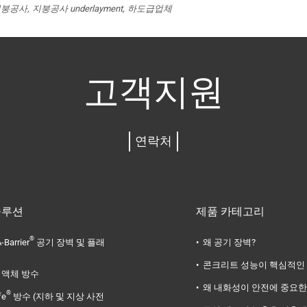
지붕공사
지붕공사 underlayment
하도급업체
고객지원
연락처
솔루션
제품 카테고리
®
-Barrier
공기 장벽 및 플래
왜 공기 장벽?
콘크리트 성능이 핵심적인
액체 방수
왜 내화성이 안전에 중요한
®
fe
방수 (지하 및 지상 사전