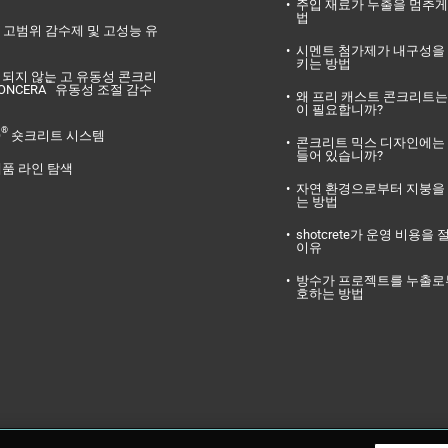
주입 재료가 누출을 멈추게
법
고범위 감수제 및 고성능 유
시멘트 첨가제가 내구성을
키는 방법
리되지 않는 고 유동성 콘크리
™
ONCERA
유동성 조절 감수
왜 프리 캐스트 콘크리트는
이 필요합니까?
®
O
숏크리트 시스템
콘크리트 믹스 디자인에는
들어 있습니까?
제품 라인 탐색
자연 환경으로부터 지붕을
는 방법
shotcrete가 운영 비용을
이유
방수가 프로젝트를 누출로
호하는 방법
Inc. GCP Applied Technologies밎GCP는 GCP Applied Technologies, 