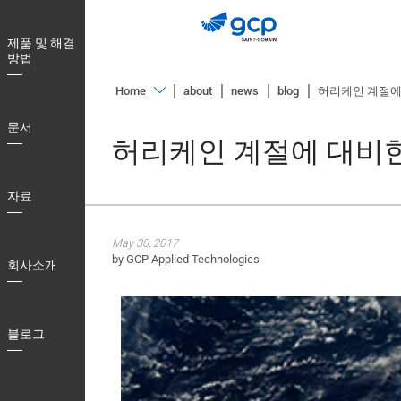
Skip
to
제품 및 해결
main
방법
navigation
Home
about
news
blog
허리케인 계절에
제
문서
품
허리케인 계절에 대비
및
해
자료
결
방
May 30, 2017
법
by GCP Applied Technologies
회사소개
문
서
블로그
자
료
회