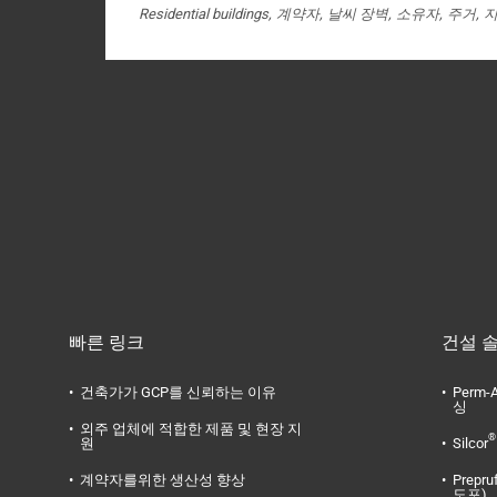
Residential buildings
계약자
날씨 장벽
소유자
주거
빠른 링크
건설 
건축가가 GCP를 신뢰하는 이유
Perm-A
싱
외주 업체에 적합한 제품 및 현장 지
®
원
Silcor
계약자를위한 생산성 향상
Prepru
도포)