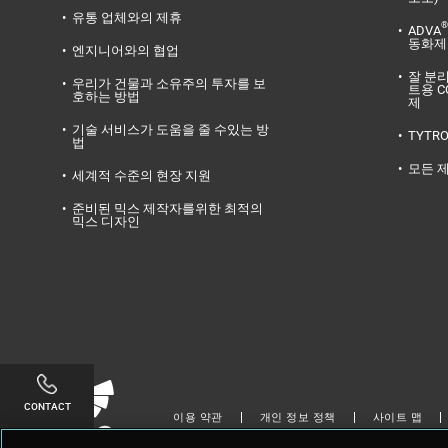
유통 업체와의 제휴
®
ADVA
동화제
엔지니어와의 협업
잘 분
우리가 건물과 소유주의 투자를 보
트용 C
호하는 방법
제
기술 서비스가 도움을 줄 수있는 방
TYTR
법
모든 
세계적 수준의 현장 지원
준비된 믹스 제작자를위한 최적의
믹스 디자인
Linkedin
Twitter
Facebook
Youtube
Instagram
CONTACT
이용 약관
개인 정보 정책
사이트 맵
저작권 © 2024 GCP Applied Technologies 