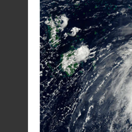
사
소
개
블
로
그
코
로
나
바
이
러
스
My
Briefcase
Contact